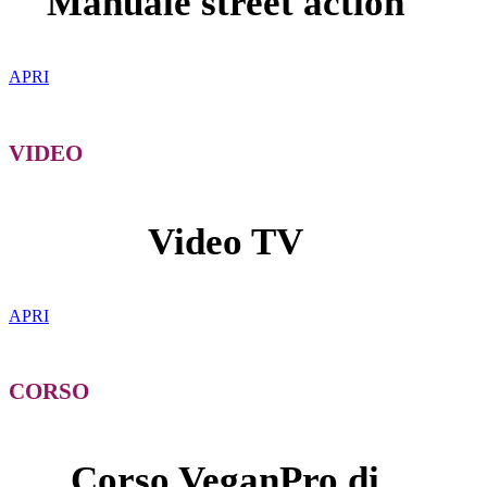
Manuale street action
APRI
VIDEO
Video TV
APRI
CORSO
Corso VeganPro di