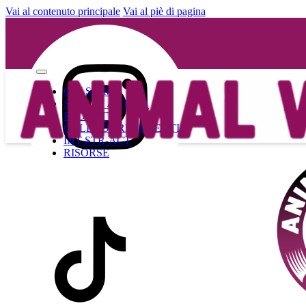
Vai al contenuto principale
Vai al piè di pagina
CHI SIAMO
STREET ACTION
PROGETTI
CALENDARIO EVENTI
INT-STR-ACT
RISORSE